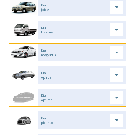
Kia
joice
Kia
k-series
Kia
magentis
Kia
opirus
Kia
optima
Kia
picanto